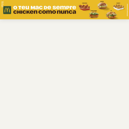
PUB.
Braga
Região
Desporto
Religião
Nacional
Internacional