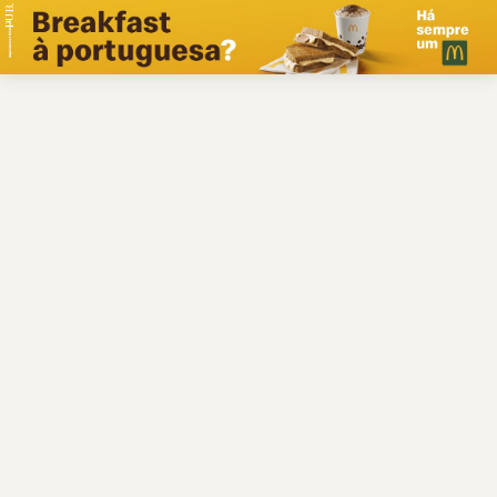
PUB.
Braga
Região
Desporto
Religião
Nacional
Internacional