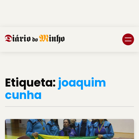
Login
Subscreva DM
Etiqueta:
joaquim
cunha