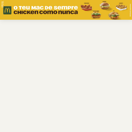
PUB.
Braga
Região
Desporto
Religião
Nacional
Internacional