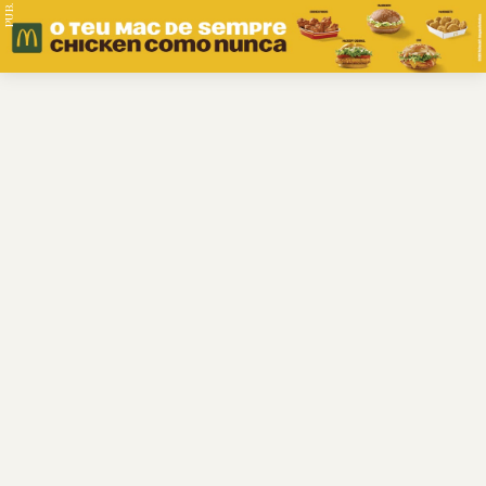
PUB.
Braga
Região
Desporto
Religião
Nacional
Internacional