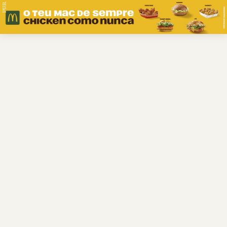
PUB.
Braga
Região
Desporto
Religião
Nacional
Internacional