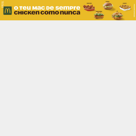
PUB.
Braga
Região
Desporto
Religião
Nacional
Internacional