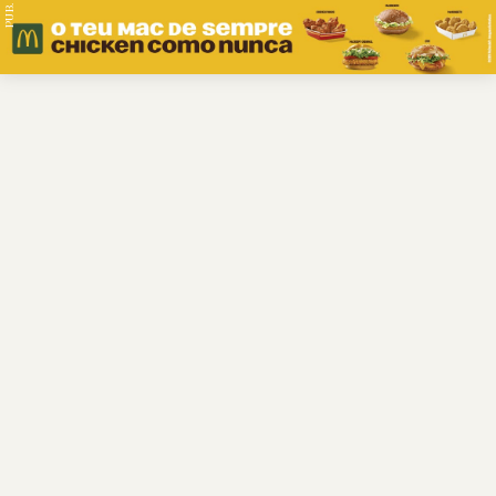
PUB.
Braga
Região
Desporto
Religião
Nacional
Internacional