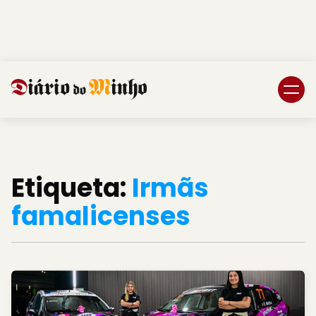
Login
Subscreva DM
Etiqueta:
Irmãs
famalicenses