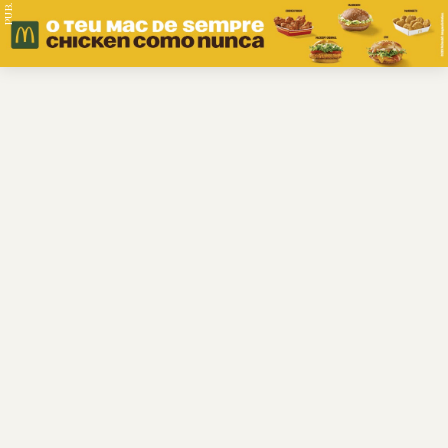
PUB.
Braga
Região
Desporto
Religião
Nacional
Internacional