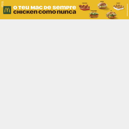
PUB.
Braga
Região
Desporto
Religião
Nacional
Internacional