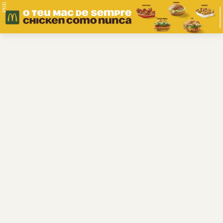
PUB.
Braga
Região
Desporto
Religião
Nacional
Internacional