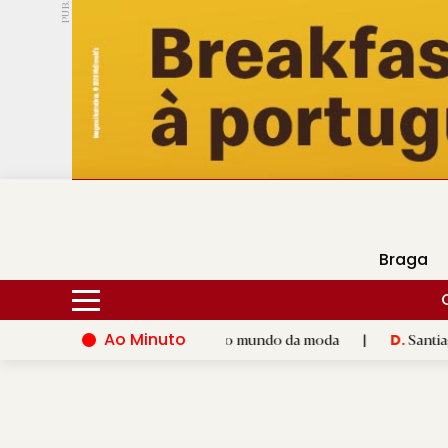
PUB.
DMtv
Hoje
17ºC
30ºC
Braga
Ao Minuto
o talento e à inovação do mundo da moda
|
Santiago de Compos
D.