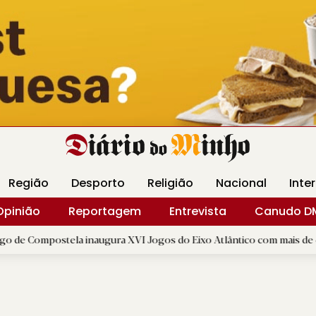
Revista Minha
Gráfica DM
Livraria DM
Arquidio
Região
Desporto
Religião
Nacional
Inte
Opinião
Reportagem
Entrevista
Canudo D
tela inaugura XVI Jogos do Eixo Atlântico com mais de dois mil atle