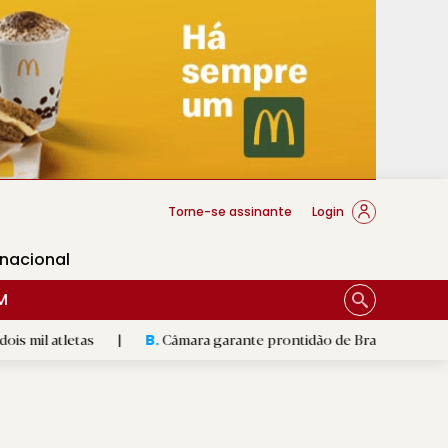
cese Braga
Torne-se assinante
Login
rnacional
M
tas
|
Câmara garante prontidão de Braga no resgate animal
B.