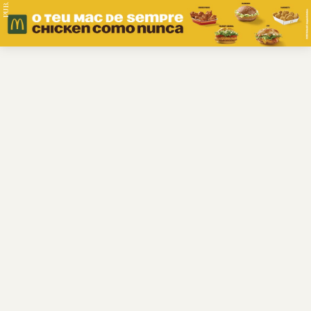
PUB.
Braga
Região
Desporto
Religião
Nacional
Internacional