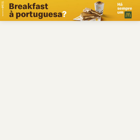
PUB.
Braga
Região
Desporto
Religião
Nacional
Internacional