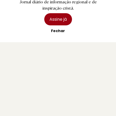
Jornal diário de informação regional e de
inspiração cristã.
Assine já
Fechar
R.
Pedro Abrunhosa, Camané e Dillaz nas
Festas de Paredes Coura
2 agosto 2026