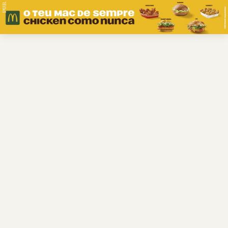
PUB.
Braga
Região
Desporto
Religião
Nacional
Internacional