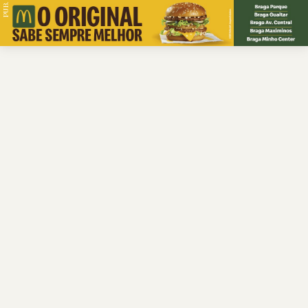
PUB.
Braga
Região
Desporto
Religião
Nacional
Internacional