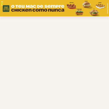
PUB.
Braga
Região
Desporto
Religião
Nacional
Internacional