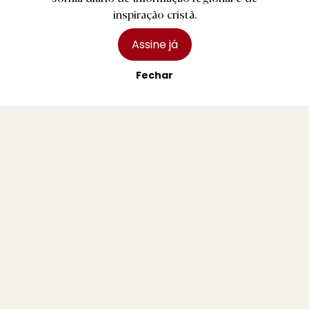
Ponte com muito folclore
inspiração cristã.
2 agosto 2026
Assine já
Fechar
R.
Pedro Abrunhosa, Camané e Dillaz nas
Festas de Paredes Coura
2 agosto 2026