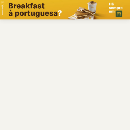
PUB.
Braga
Região
Desporto
Religião
Nacional
Internacional