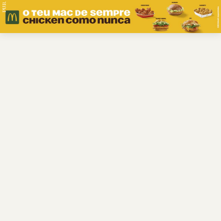
PUB.
Braga
Região
Desporto
Religião
Nacional
Internacional