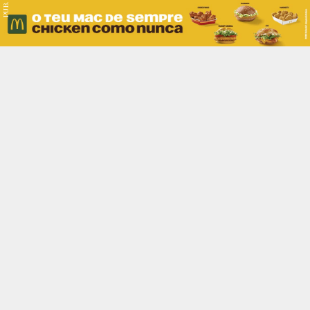
PUB.
Braga
Região
Desporto
Religião
Nacional
Internacional