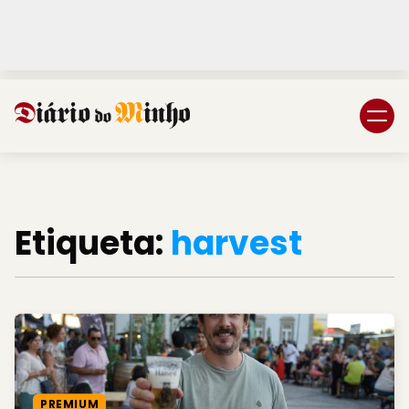
Login
Subscreva DM
Etiqueta:
harvest
PREMIUM