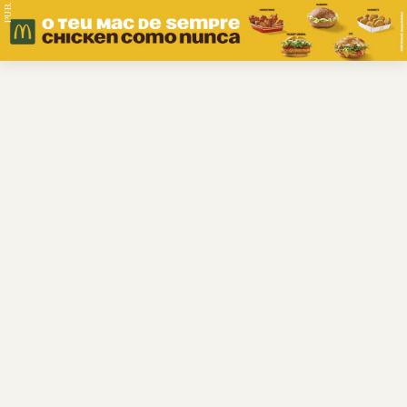
PUB.
Braga
Região
Desporto
Religião
Nacional
Internacional