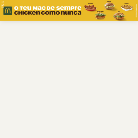
PUB.
Braga
Região
Desporto
Religião
Nacional
Internacional