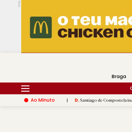
PUB.
DMtv
Hoje
17ºC
25ºC
Braga
Ao Minuto
o do mundo da moda
|
Santiago de Compostela inaugura XVI Jog
D.