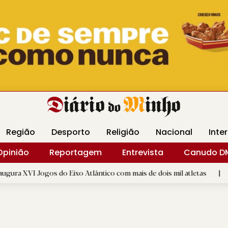
Revista Minha
Gráfica DM
Livraria DM
Arquidio
Região
Desporto
Religião
Nacional
Inte
Opinião
Reportagem
Entrevista
Canudo D
os do Eixo Atlântico com mais de dois mil atletas
|
Big Noise
R.