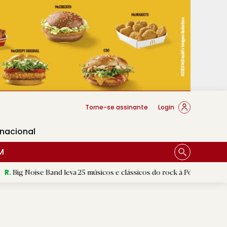
cese Braga
Torne-se assinante
Login
rnacional
M
 Band leva 25 músicos e clássicos do rock à Póvoa de Lanhoso
|