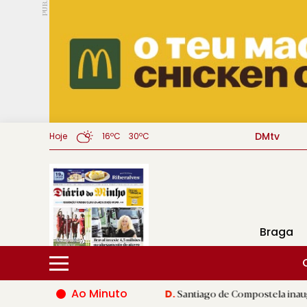
PUB.
DMtv
Hoje
16ºC
30ºC
Braga
Ao Minuto
 mundo da moda
|
Santiago de Compostela inaugura XVI Jogos d
D.