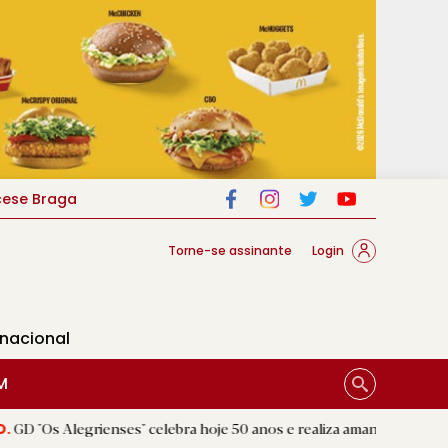
cese Braga
Torne-se assinante
Login
rnacional
M
enses" celebra hoje 50 anos e realiza amanhã a festa comemorativa