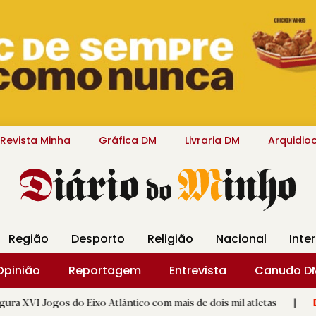
Revista Minha
Gráfica DM
Livraria DM
Arquidio
Região
Desporto
Religião
Nacional
Inte
Opinião
Reportagem
Entrevista
Canudo D
o Eixo Atlântico com mais de dois mil atletas
|
GD "Os Alegri
D.