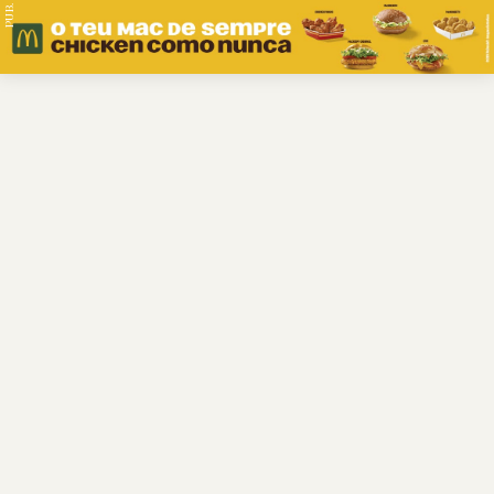
PUB.
Braga
Região
Desporto
Religião
Nacional
Internacional