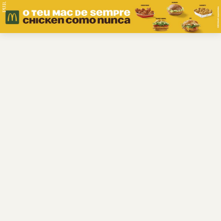
PUB.
Braga
Região
Desporto
Religião
Nacional
Internacional