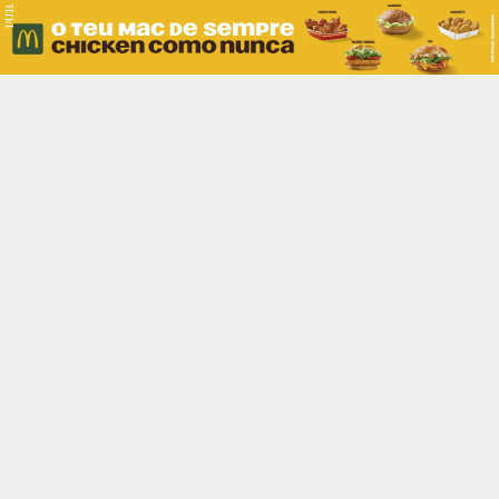
PUB.
Braga
Região
Desporto
Religião
Nacional
Internacional