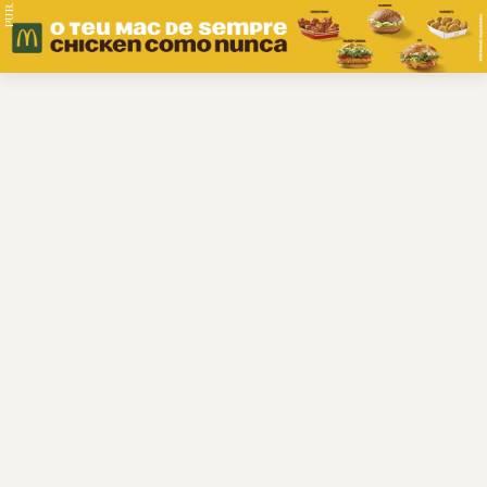
PUB.
Braga
Região
Desporto
Religião
Nacional
Internacional