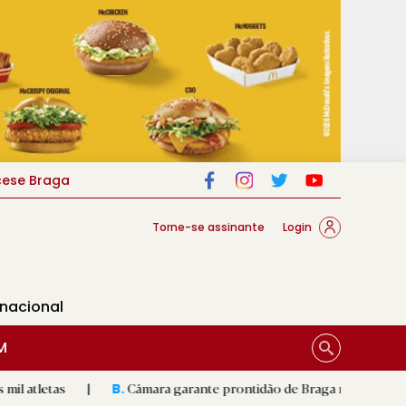
cese Braga
Torne-se assinante
Login
rnacional
M
|
Câmara garante prontidão de Braga no resgate animal
|
B.