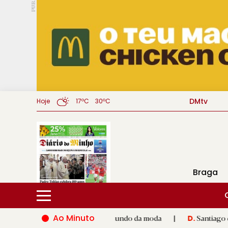
PUB.
DMtv
Hoje
17ºC
30ºC
Braga
Ao Minuto
ento e à inovação do mundo da moda
|
Santiago de Compostela 
D.