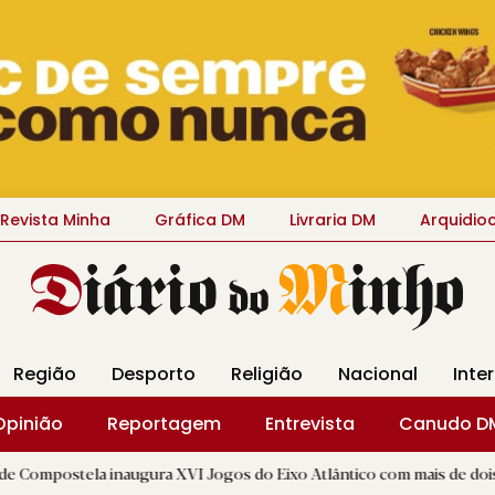
Revista Minha
Gráfica DM
Livraria DM
Arquidio
Região
Desporto
Religião
Nacional
Inte
Opinião
Reportagem
Entrevista
Canudo D
inaugura XVI Jogos do Eixo Atlântico com mais de dois mil atletas