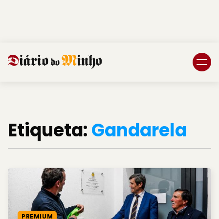
Login
Subscreva DM
Etiqueta:
Gandarela
PREMIUM