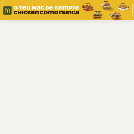
PUB.
Braga
Região
Desporto
Religião
Nacional
Internacional