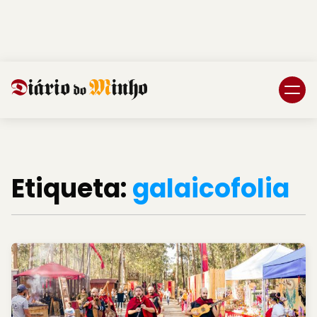
Login
Subscreva DM
Etiqueta:
galaicofolia