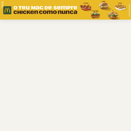
PUB.
Braga
Região
Desporto
Religião
Nacional
Internacional