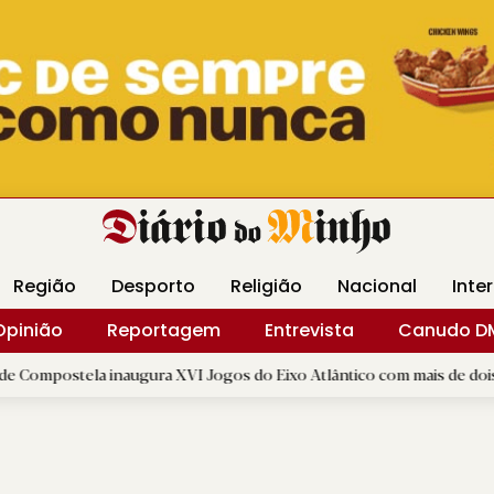
Revista Minha
Gráfica DM
Livraria DM
Arquidio
Região
Desporto
Religião
Nacional
Inte
Opinião
Reportagem
Entrevista
Canudo D
a inaugura XVI Jogos do Eixo Atlântico com mais de dois mil atletas