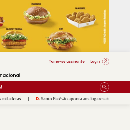
cese Braga
Torne-se assinante
Login
rnacional
M
|
Santo Estêvão aponta aos lugares cimeiros da Honra
|
D.