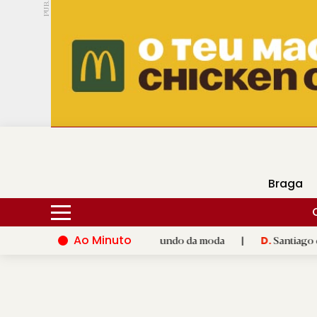
PUB.
DMtv
Hoje
17ºC
28ºC
Braga
Ao Minuto
alento e à inovação do mundo da moda
|
Santiago de Compostel
D.