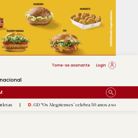
cese Braga
Torne-se assinante
Login
rnacional
M
GD “Os Alegrienses" celebra 50 anos a sonhar com «casa própria»
.