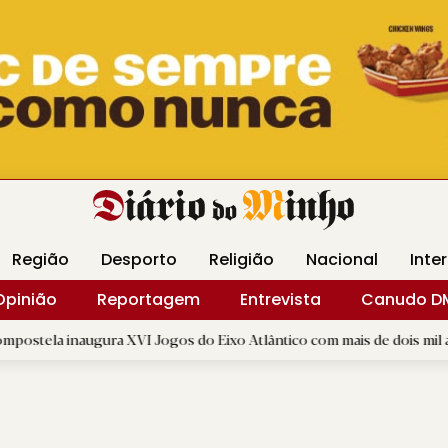
Revista Minha
Gráfica DM
Livraria DM
Arquidio
Região
Desporto
Religião
Nacional
Inte
Opinião
Reportagem
Entrevista
Canudo D
ra XVI Jogos do Eixo Atlântico com mais de dois mil atletas
|
D