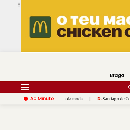
PUB.
DMtv
Hoje
18ºC
29ºC
Braga
Ao Minuto
 à inovação do mundo da moda
|
Santiago de Compostela inaugu
D.