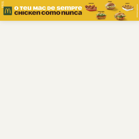
PUB.
Braga
Região
Desporto
Religião
Nacional
Internacional