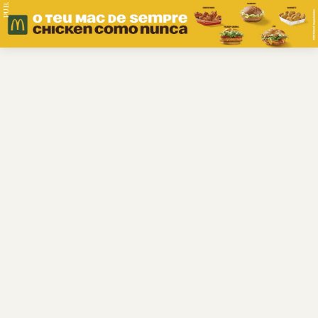
PUB.
Braga
Região
Desporto
Religião
Nacional
Internacional