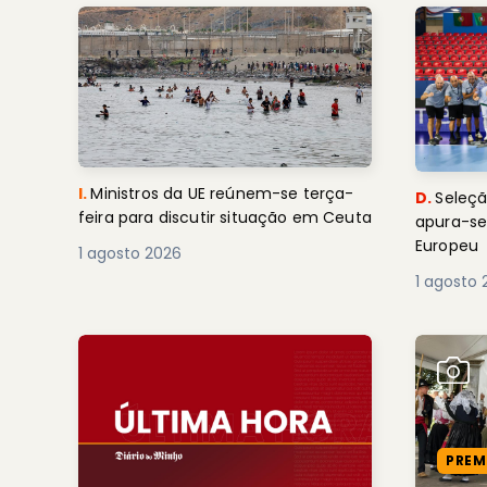
I.
Ministros da UE reúnem-se terça-
D.
Seleçã
feira para discutir situação em Ceuta
apura-se
Europeu
1 agosto 2026
1 agosto 
PREM