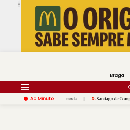
PUB.
DMtv
Hoje
18ºC
29ºC
Braga
Ao Minuto
 à inovação do mundo da moda
|
Santiago de Compostela inaugu
D.