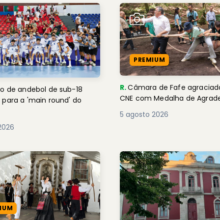
PREMIUM
R.
Câmara de Fafe agraciad
o de andebol de sub-18
CNE com Medalha de Agra
 para a 'main round' do
5 agosto 2026
2026
IUM