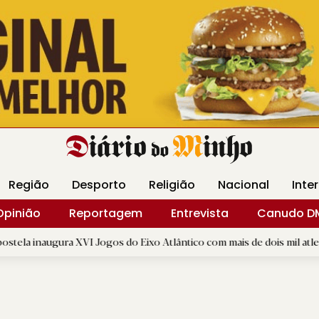
Revista Minha
Gráfica DM
Livraria DM
Arquidio
Região
Desporto
Religião
Nacional
Inte
Opinião
Reportagem
Entrevista
Canudo D
ra XVI Jogos do Eixo Atlântico com mais de dois mil atletas
|
D