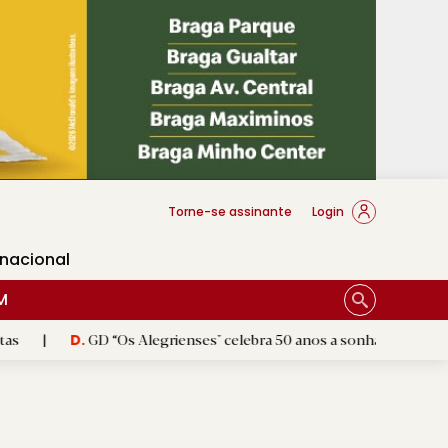
cese Braga
Torne-se assinante
Login
rnacional
M
GD “Os Alegrienses" celebra 50 anos a sonhar com «casa própria»
.