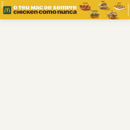
PUB.
Braga
Região
Desporto
Religião
Nacional
Internacional