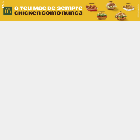
PUB.
Braga
Região
Desporto
Religião
Nacional
Internacional