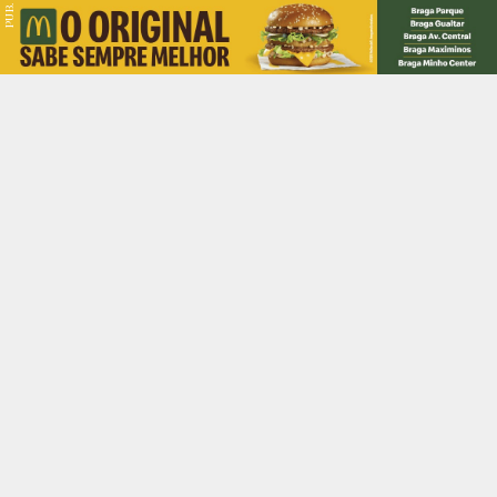
PUB.
Braga
Região
Desporto
Religião
Nacional
Internacional