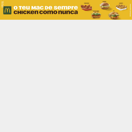
PUB.
Braga
Região
Desporto
Religião
Nacional
Internacional