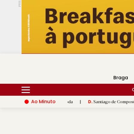
PUB.
DMtv
Hoje
16ºC
30ºC
Braga
Ao Minuto
novação do mundo da moda
|
Santiago de Compostela inaugura X
D.