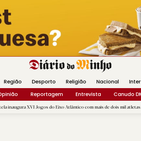
Revista Minha
Gráfica DM
Livraria DM
Arquidio
Região
Desporto
Religião
Nacional
Inte
Opinião
Reportagem
Entrevista
Canudo D
VI Jogos do Eixo Atlântico com mais de dois mil atletas
|
GD
D.