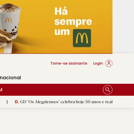
cese Braga
Torne-se assinante
Login
rnacional
M
 "Os Alegrienses" celebra hoje 50 anos e realiza amanhã a festa com