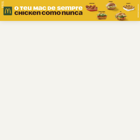
PUB.
Braga
Região
Desporto
Religião
Nacional
Internacional