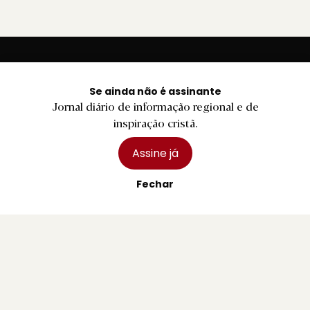
Se ainda não é assinante
Jornal diário de informação regional e de
inspiração cristã.
Jornal diário de informação regional e de inspiração
Assine já
cristã.
Fechar