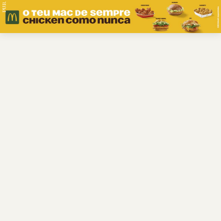
PUB.
Braga
Região
Desporto
Religião
Nacional
Internacional