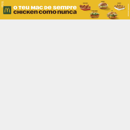
PUB.
Braga
Região
Desporto
Religião
Nacional
Internacional