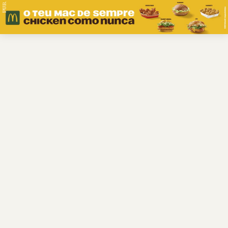
PUB.
Braga
Região
Desporto
Religião
Nacional
Internacional