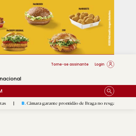
cese Braga
Torne-se assinante
Login
rnacional
M
Câmara garante prontidão de Braga no resgate animal
|
Padr
.
R.