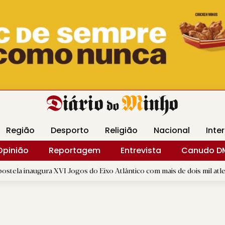
Revista Minha
Gráfica DM
Livraria DM
Arquidio
Região
Desporto
Religião
Nacional
Inte
Opinião
Reportagem
Entrevista
Canudo D
a XVI Jogos do Eixo Atlântico com mais de dois mil atletas
|
B