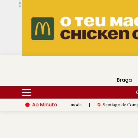
PUB.
DMtv
Hoje
15ºC
30ºC
Braga
Ao Minuto
à inovação do mundo da moda
|
Santiago de Compostela inaugur
D.