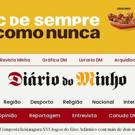
Revista Minha
Gráfica DM
Livraria DM
Arquidio
Região
Desporto
Religião
Nacional
Inte
Opinião
Reportagem
Entrevista
Canudo D
augura XVI Jogos do Eixo Atlântico com mais de dois mil atletas
|