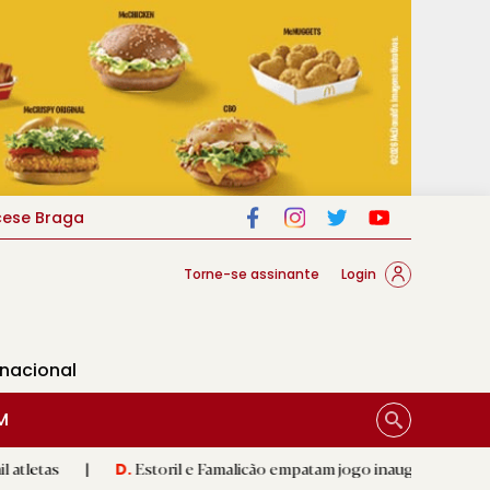
cese Braga
Torne-se assinante
Login
rnacional
M
Estoril e Famalicão empatam jogo inaugural da época
|
E
D.
R.