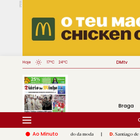
PUB.
DMtv
Hoje
17ºC
24ºC
Braga
Ao Minuto
to e à inovação do mundo da moda
|
Santiago de Compostela in
D.