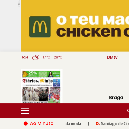
PUB.
DMtv
Hoje
17ºC
28ºC
Braga
Ao Minuto
 à inovação do mundo da moda
|
Santiago de Compostela inaugu
D.