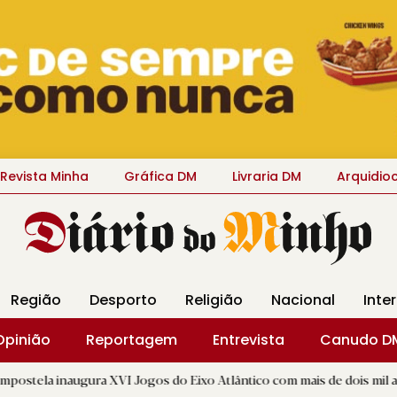
Revista Minha
Gráfica DM
Livraria DM
Arquidio
Região
Desporto
Religião
Nacional
Inte
Opinião
Reportagem
Entrevista
Canudo D
ra XVI Jogos do Eixo Atlântico com mais de dois mil atletas
|
R