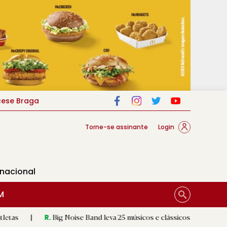
cese Braga
Torne-se assinante
Login
rnacional
M
Big Noise Band leva 25 músicos e clássicos do rock à Póvoa de Lanh
.