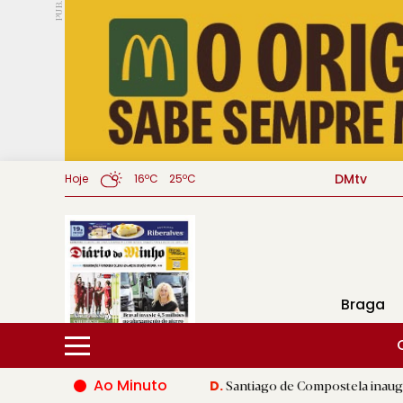
PUB.
DMtv
Hoje
16ºC
25ºC
Braga
Ao Minuto
ndo da moda
|
Santiago de Compostela inaugura XVI Jogos do E
D.