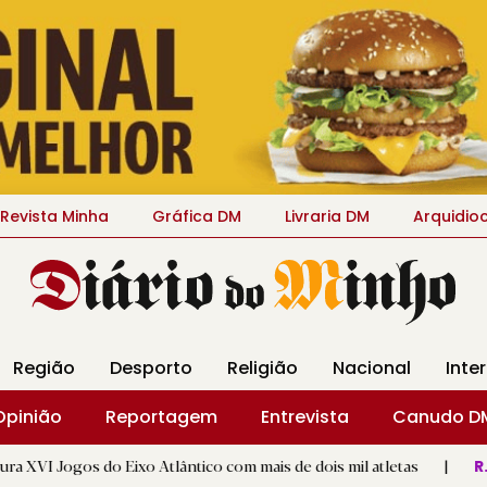
Revista Minha
Gráfica DM
Livraria DM
Arquidio
Região
Desporto
Religião
Nacional
Inte
Opinião
Reportagem
Entrevista
Canudo D
ixo Atlântico com mais de dois mil atletas
|
Padre Tobias re
R.