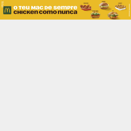
PUB.
Braga
Região
Desporto
Religião
Nacional
Internacional