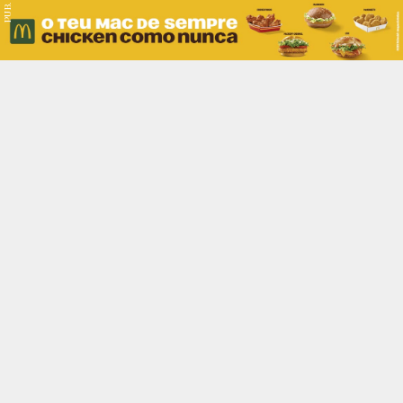
PUB.
Braga
Região
Desporto
Religião
Nacional
Internacional